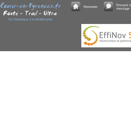
Jogging Internatio
Envoyer 
Remonter
Mai 1983 : N° 1 d
message
sortait la N° 1 de 
dans ce nouveau
De l'Atlantique à la Méditéranée
Le Trail de Guerlé
L'échéance se rap
week end de la pen
Bretagne avec l'év
Une histoire de cou
Sumatra
Fabien, breton exil
raconte son histoir
explique les différ
Marathon du Mont S
Christophe Morvan
Le groupe de co
les premiers hectom
course bien emmen
Transe Gaule 2013
AFFICHER CARTE V