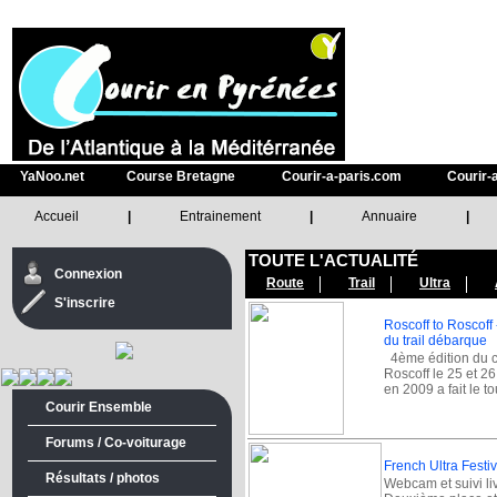
YaNoo.net
Course Bretagne
Courir-a-paris.com
Courir-
Accueil
|
Entrainement
|
Annuaire
|
TOUTE L'ACTUALITÉ
Connexion
Route
Trail
Ultra
S'inscrire
Roscoff to Roscoff
du trail débarque
4ème édition du c
Roscoff le 25 et 2
en 2009 a fait le t
Courir Ensemble
Forums / Co-voiturage
French Ultra Festiv
Résultats / photos
Webcam et suivi live