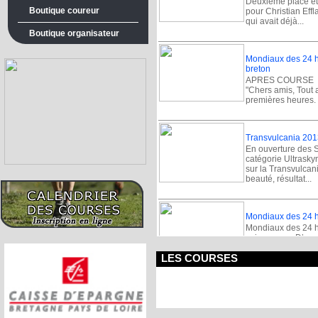
Deuxième place et
Boutique coureur
pour Christian Eff
qui avait déjà...
Boutique organisateur
Mondiaux des 24 h
breton
APRES COURSE La 
"Chers amis, Tout a
premières heures. 
Transvulcania 2013
En ouverture des 
catégorie Ultrasky
sur la Transvulcan
beauté, résultat...
Mondiaux des 24 he
Mondiaux des 24 h
vainqueurs D’un n
organisé aux Pays-B
LES COURSES
Mondiaux des 24 h
Cécile Nissen sur
Mondiaux des 24 h
suivi du mondial 