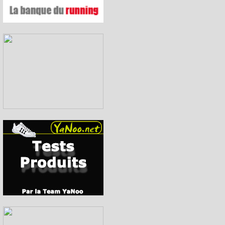
championnat europ
course...
MAXI RACE DU LA
MAXI RACE DU LA
Trail du printe
D'ANNECY- DANS 1
Trail du printemps 
YaNoo le Mag - Ma
YaNoo le Mag du mo
Sur les traces du l
Foulées Chateaubo
Rives-...
Le Team Salomon 
National Trail R
Thibaut Baronian,
sur le podium avant
Dans quelques jou
Retour en vidéo à l'
coureurs